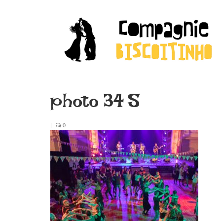
photo 34 S
|
0