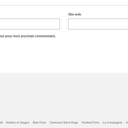
Site web
teur pour mon prochain commentaire.
il
Ateliers et Stages
Bals Forro
Caravane Bal A Gogo
Festival Forro
La Compagnie
S