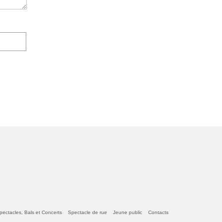
pectacles, Bals et Concerts
Spectacle de rue
Jeune public
Contacts