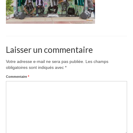
La Compagnie
Spectacles, Bals et Concerts
Spectacle de rue
Jeune public
Laisser un commentaire
Contacts
Votre adresse e-mail ne sera pas publiée.
Les champs
obligatoires sont indiqués avec
*
Commentaire
*