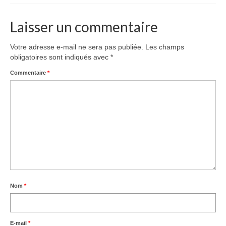
La Compagnie
Laisser un commentaire
Spectacles, Bals et Concerts
Spectacle de rue
Votre adresse e-mail ne sera pas publiée.
Les champs
obligatoires sont indiqués avec
*
Jeune public
Commentaire
*
Contacts
Nom
*
E-mail
*