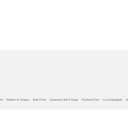
il
Ateliers et Stages
Bals Forro
Caravane Bal A Gogo
Festival Forro
La Compagnie
S